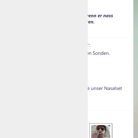
Anmerkung:
Der Halter auf der Nase hält auch wenn er nass
wird, z.B. beim Waschen des Patienten.
Fixierung bzw. Zugentlastung für:
Die ideale Befestigung für alle nasalen Sonden.
Transnasale Magensonden
Ernährungssonden
Anmerkung:
Bei Hautschäden verwenden Sie bitte unser Nasalset
Hydrocolloid.
Anwendungsbeispiele