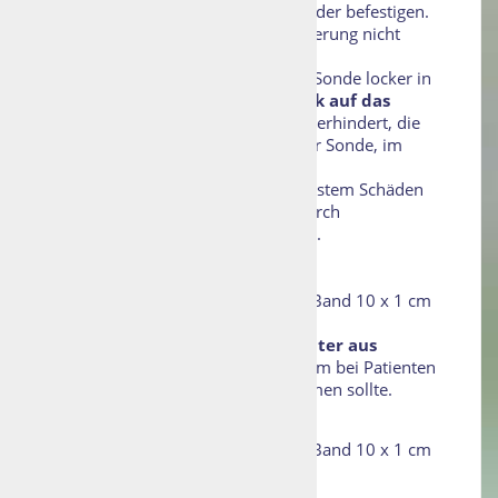
Nasentoilette, einfach lösen und wieder befestigen.
Der Halter muss beim lösen der Fixierung nicht
entfernt werden.
Durch diese Konstruktion bleibt die Sonde locker in
der Nase und es entsteht
kein Druck auf das
Naseninnere
, so werden Decubiti verhindert, die
sonst durch den ständigen Druck der Sonde, im
Naseninneren entstehen.
Ebenso verhindert das zweiteilige System Schäden
an der Haut der Nase, verursacht durch
wiederholtes abreissen des Pﬂasters.
Artikelnummer:
8500401
Abmessungen: Halter 4.5 x 3.5 cm, Band 10 x 1 cm
Die Fixierung ist auch mit einem
Halter aus
Hydrocolloid
erhältlich, die vor allem bei Patienten
mit Hautschäden, zum Einsatz kommen sollte.
Artikelnummer:
8500400
Abmessungen: Halter 4.5 x 3.5 cm, Band 10 x 1 cm
Made in Germany/Switzerland