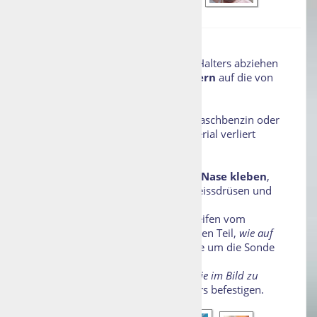
Anwendung
Schutzpapier auf der Rückseite des Halters abziehen
und ihn, wie im Bild gezeigt
, knöchern
auf die von
Fett gereinigte Nase kleben.
Achtung bei Hydrocolloid
, kein Waschbenzin oder
Lösungsmittel verwenden! Das Material verliert
sonst an Haltekraft.
Wichtig
,
den Halter hoch auf die Nase kleben
,
die Nasenspitze hat sehr viele Schweissdrüsen und
der Halter könnte sich lösen.
Anschliessend den beiliegenden Streifen vom
Schutzpapier lösen und den klebenden Teil,
wie auf
den Fotos gezeigt
, an passender Stelle um die Sonde
wickeln.
Das flauschige Ende des Streifens,
wie im Bild zu
sehen
, einfach am Klettteil des Halters befestigen.