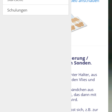
Anwendungsvideo anschauen
Schulungen
Produktbeschreibung
Zweiteilige, patentierte Fixierung /
Befestigung für alle nasalen Sonden
.
Auf die Nase wird ein speziell geformter Halter, aus
einem sehr hautfreundlichen, atmenden Vlies und
Klettverschluss geklebt.
Danach wird an der Sondeein Haltebändchen aus
Tape und Klettverschluss angebracht, das dann mit
Klettverschluss am Halter befestigt wird.
,Die Fixierung bzw. das Bändchen lässt sich, z.B. zur