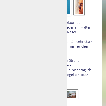
Zur Nasenpflege, oder zur Lagekorrektur, den
Streifen lösen und anschliessend wieder am Halter
befestigen, der Halter bleibt auf der Nase!
Bitte beachten:
Der Klettverschluss hält sehr stark,
deshalb beim Lösen des Bändchens,
immer den
Halter mit dem Finger festhalten
!
Bei Verschmutzung, einfach nur den Streifen
austauschen, er ist separat zu erhalten.
Der Halter muss, je nach Gegebenheit, nicht täglich
gewechselt werden, er kann in der Regel ein paar
Tage auf der Nase bleiben.