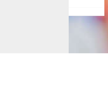
InfoCare ist ein Markenname der Firma
TechniMed
AG
(c) 2026
Kontakt
|
Impressum
|
Datenschutzhinweis