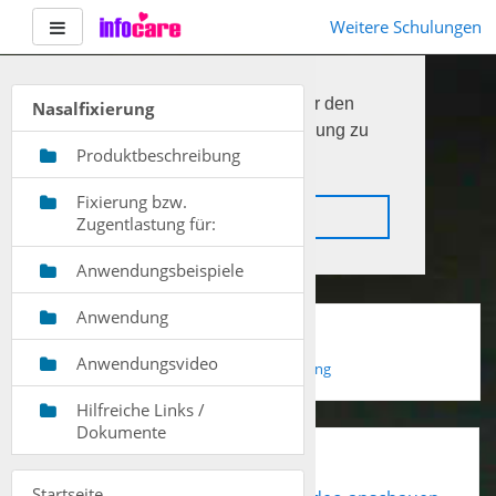
Website-Übersicht
Weitere Schulungen
Diese Website nutzt Cookies, um dir den
Nasalfixierung
bestmöglichen Komfort bei der Nutzung zu
Produktbeschreibung
bieten.
Mehr erfahren
Fixierung bzw.
Verstanden
Zugentlastung für:
Anwendungsbeispiele
Zum
Anwendung
Nasalfixierung
Hauptinhalt
Anwendungsvideo
Startseite
Produktschulungen
Nasalfixierung
Hilfreiche Links /
Dokumente
SECUTAPE Nasalfixierung
Startseite