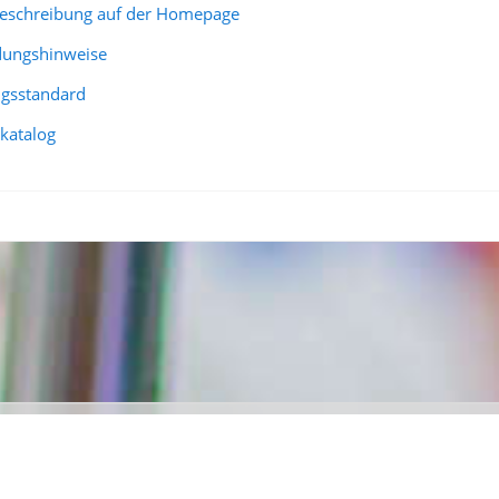
beschreibung auf der Homepage
ungshinweise
ngsstandard
katalog
InfoCare ist ein Markenname der Firma
Te
Kontakt
|
Impressum
|
Datensch