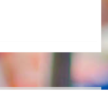
chniMed AG
(c) 2026
utzhinweis