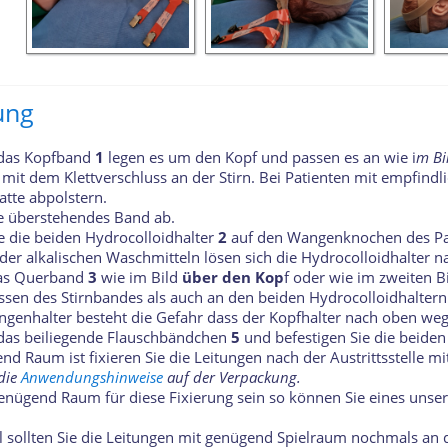
ung
das Kopfband
1
legen es um den Kopf und passen es an wie i
m Bi
 mit dem Klettverschluss an der Stirn. Bei Patienten mit empfindl
atte abpolstern.
e überstehendes Band ab.
e die beiden Hydrocolloidhalter
2
auf den Wangenknochen des Pat
er alkalischen Waschmitteln lösen sich die Hydrocolloidhalter na
das Querband
3
wie im Bild
über den Kop
f oder wie im zweiten Bi
ssen des Stirnbandes als auch an den beiden Hydrocolloidhaltern
genhalter besteht die Gefahr dass der Kopfhalter nach oben weg
das beiliegende Flauschbändchen
5
und befestigen Sie die beiden
 Raum ist fixieren Sie die Leitungen nach der Austrittsstelle mi
die
Anwendungshinweise
auf der Verpackung.
genügend Raum für diese Fixierung sein so können Sie eines unser
ll sollten Sie die Leitungen mit genügend Spielraum nochmals an