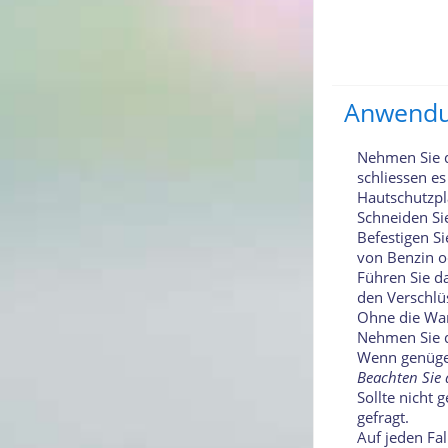
Anwend
Nehmen Sie 
schliessen es
Hautschutzpl
Schneiden Si
Befestigen Si
von Benzin od
Führen Sie 
den Verschlü
Ohne die Wan
Nehmen Sie 
Wenn genügend
Beachten Sie 
Sollte nicht 
gefragt.
Auf jeden Fa