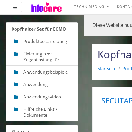
Website-Übersicht
TECHNIMED AG
KONTA
Diese Website nutz
Kopfhalter Set für ECMO
Produktbeschreibung
Zum
Hauptinhalt
Kopfha
Fixierung bzw.
Zugentlastung für:
Startseite
Prod
Anwendungsbeispiele
Anwendung
Anwendungsvideo
SECUTAPE
Hilfreiche Links /
Dokumente
Startseite