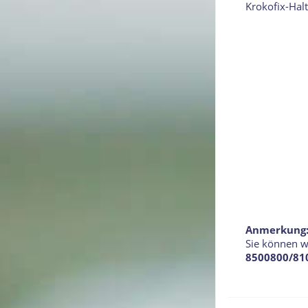
Krokofix-Halt
Anmerkung
Sie können w
8500800/81