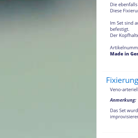
Die ebenfalls
Diese Fixier
Im Set sind 
befestigt.
Der Kopfhalte
Artikelnumm
Made in Ge
Fixierun
Veno-arterie
Anmerkung:
Das Set wurd
improvisiere